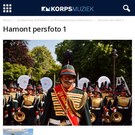
Home
Dubbelslag Jachthoorn- en Trompeterkorps Edelweiss
Hamont persfoto 1
Hamont persfoto 1