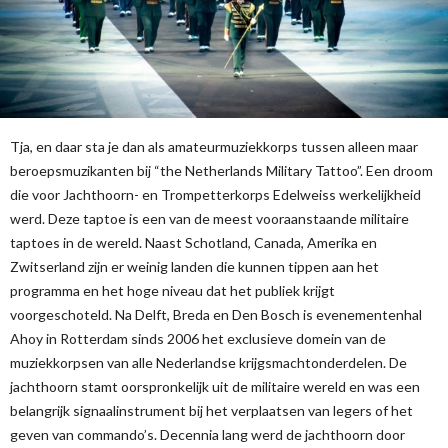
Tja, en daar sta je dan als amateurmuziekkorps tussen alleen maar
beroepsmuzikanten bij “the Netherlands Military Tattoo”. Een droom
die voor Jachthoorn- en Trompetterkorps Edelweiss werkelijkheid
werd. Deze taptoe is een van de meest vooraanstaande militaire
taptoes in de wereld. Naast Schotland, Canada, Amerika en
Zwitserland zijn er weinig landen die kunnen tippen aan het
programma en het hoge niveau dat het publiek krijgt
voorgeschoteld. Na Delft, Breda en Den Bosch is evenementenhal
Ahoy in Rotterdam sinds 2006 het exclusieve domein van de
muziekkorpsen van alle Nederlandse krijgsmachtonderdelen. De
jachthoorn stamt oorspronkelijk uit de militaire wereld en was een
belangrijk signaalinstrument bij het verplaatsen van legers of het
geven van commando’s. Decennia lang werd de jachthoorn door