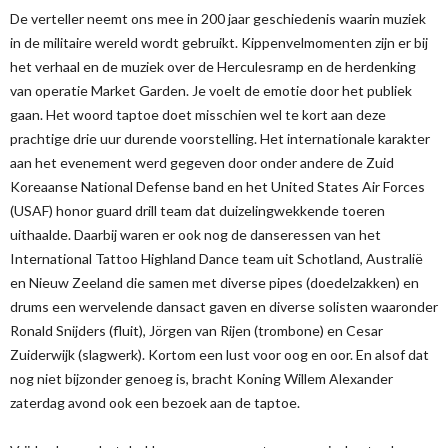
De verteller neemt ons mee in 200 jaar geschiedenis waarin muziek
in de militaire wereld wordt gebruikt. Kippenvelmomenten zijn er bij
het verhaal en de muziek over de Herculesramp en de herdenking
van operatie Market Garden. Je voelt de emotie door het publiek
gaan. Het woord taptoe doet misschien wel te kort aan deze
prachtige drie uur durende voorstelling. Het internationale karakter
aan het evenement werd gegeven door onder andere de Zuid
Koreaanse National Defense band en het United States Air Forces
(USAF) honor guard drill team dat duizelingwekkende toeren
uithaalde. Daarbij waren er ook nog de danseressen van het
International Tattoo Highland Dance team uit Schotland, Australië
en Nieuw Zeeland die samen met diverse pipes (doedelzakken) en
drums een wervelende dansact gaven en diverse solisten waaronder
Ronald Snijders (fluit), Jörgen van Rijen (trombone) en Cesar
Zuiderwijk (slagwerk). Kortom een lust voor oog en oor. En alsof dat
nog niet bijzonder genoeg is, bracht Koning Willem Alexander
zaterdag avond ook een bezoek aan de taptoe.