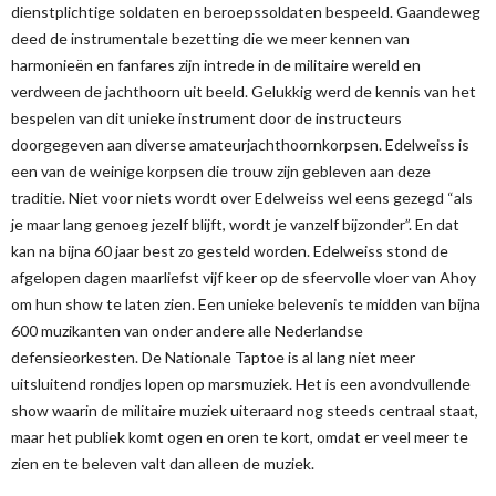
dienstplichtige soldaten en beroepssoldaten bespeeld. Gaandeweg
deed de instrumentale bezetting die we meer kennen van
harmonieën en fanfares zijn intrede in de militaire wereld en
verdween de jachthoorn uit beeld. Gelukkig werd de kennis van het
bespelen van dit unieke instrument door de instructeurs
doorgegeven aan diverse amateurjachthoornkorpsen. Edelweiss is
een van de weinige korpsen die trouw zijn gebleven aan deze
traditie. Niet voor niets wordt over Edelweiss wel eens gezegd “als
je maar lang genoeg jezelf blijft, wordt je vanzelf bijzonder”. En dat
kan na bijna 60 jaar best zo gesteld worden. Edelweiss stond de
afgelopen dagen maarliefst vijf keer op de sfeervolle vloer van Ahoy
om hun show te laten zien. Een unieke belevenis te midden van bijna
600 muzikanten van onder andere alle Nederlandse
defensieorkesten. De Nationale Taptoe is al lang niet meer
uitsluitend rondjes lopen op marsmuziek. Het is een avondvullende
show waarin de militaire muziek uiteraard nog steeds centraal staat,
maar het publiek komt ogen en oren te kort, omdat er veel meer te
zien en te beleven valt dan alleen de muziek.