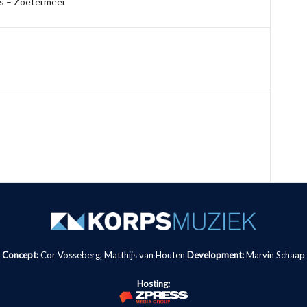
rs – Zoetermeer
Concept:
Cor Vosseberg, Matthijs van Houten
Development:
Marvin Schaap
Hosting: