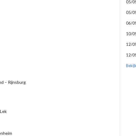
05/0
05/0
06/0
10/0
12/0
12/0
Bekij
d – Rijnsburg
 Lek
enheim