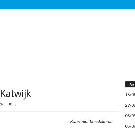
Aa
Katwijk
15/0
26
0
29/0
05/0
Kaart niet beschikbaar
05/0