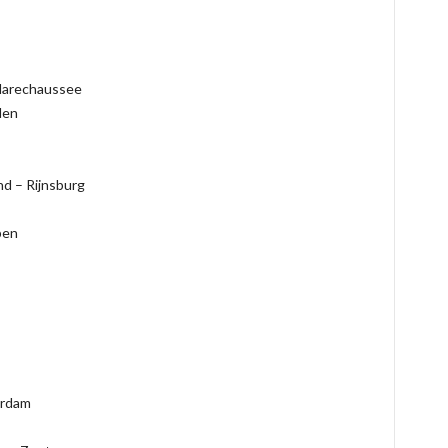
 Marechaussee
den
d – Rijnsburg
pen
erdam