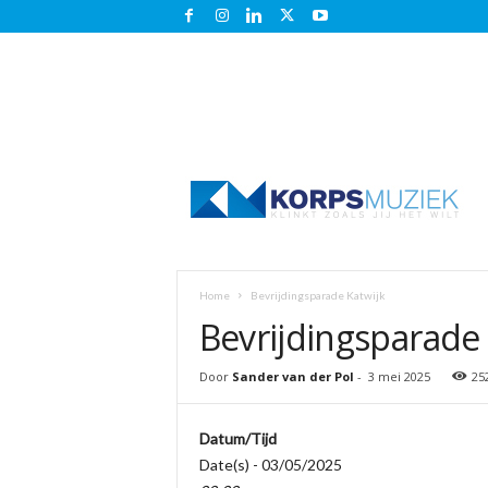
K
o
r
p
s
m
u
Home
Bevrijdingsparade Katwijk
z
Bevrijdingsparade 
i
e
k
Door
Sander van der Pol
-
3 mei 2025
25
.
n
Datum/Tijd
l
Date(s) - 03/05/2025