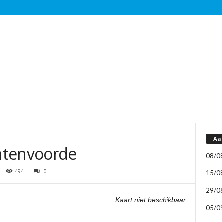
Aa
htenvoorde
08/0
494
0
15/0
29/0
Kaart niet beschikbaar
05/0