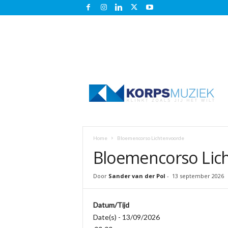
K
o
r
p
s
m
u
Home
Bloemencorso Lichtenvoorde
z
Bloemencorso Lic
i
e
k
Door
Sander van der Pol
-
13 september 2026
.
n
Datum/Tijd
l
Date(s) - 13/09/2026