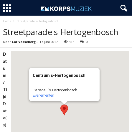
Home
Streetparade s-Hertogenbosch
Streetparade s-Hertogenbosch
Door
Cor Vosseberg
-
17 juni 2017
315
0
D
at
u
m
Centrum s-Hertogenbosch
/
Ti
Parade - 's-Hertogenbosch
Evenementen
jd
D
at
e(
s)
-