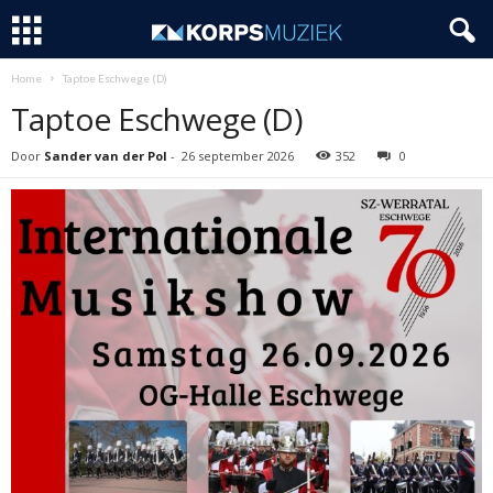
Home
Taptoe Eschwege (D)
Taptoe Eschwege (D)
Door
Sander van der Pol
-
26 september 2026
352
0