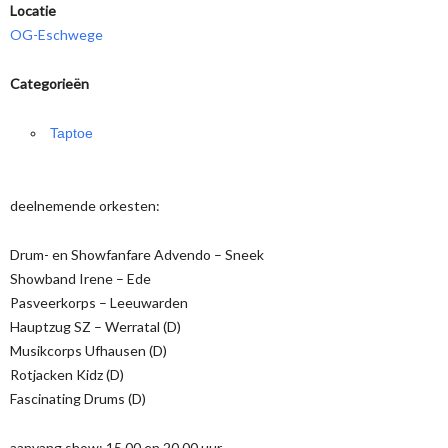
Locatie
OG-Eschwege
Categorieën
Taptoe
deelnemende orkesten:
Drum- en Showfanfare Advendo – Sneek
Showband Irene – Ede
Pasveerkorps – Leeuwarden
Hauptzug SZ – Werratal (D)
Musikcorps Ufhausen (D)
Rotjacken Kidz (D)
Fascinating Drums (D)
aanvang show: 15.00 en 20.00 uur