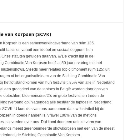
ie van Korpsen (SCVK)
an Korpsen is een samenwerkingsverband van ruim 135
fit-basis en vanuit een ideëel en sociaal oogpunt, hun
nze statuten getuigen daarvan. \\\"De kracht ligt in de
ting Combinatie Van Korpsen heeft al 50 jaar ervaring met het
 muziekshows. Steeds meer relaties (op dit moment ruim 125) uit
ragen of het organisatieteam van de Stichting Combinatie Van
ij het tot stand komen van hun festiviteit. 85% van alle in Nederland
al een groot deel van de taptoes in België worden door ons van
e optochten, bloemencorso\\\'s en grote festiviteiten treden de
ingsverband op. Nagenoeg alle bestaande taptoes in Nederland
e SCVK. U kunt dus van ons aannemen dat uw festiviteit bij de
orpsen in goede handen is. Vrijwel 100% van de met ons
s is tevreden over ons. Dat komt door een unieke vorm van
rlands meest gerenommeerde showkorpsen met een van de meest
ederland, de Stichting Combinatie Van Korpsen.