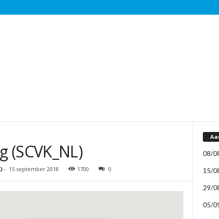
Aa
g (SCVK_NL)
08/0
)
-
15 september 2018
1700
0
15/0
29/0
05/0