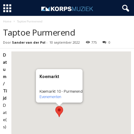
Home
Taptoe Purmerend
Taptoe Purmerend
Door
Sander van der Pol
-
10 september 2022
775
0
D
at
u
m
Koemarkt
/
Ti
Koemarkt 10 - Purmerend
Evenementen
jd
D
at
e(
s)
-