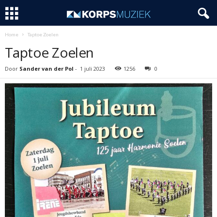
Home
Taptoe Zoelen
Taptoe Zoelen
Door
Sander van der Pol
-
1 juli 2023
1256
0