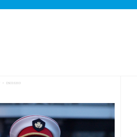
7
DSC03203