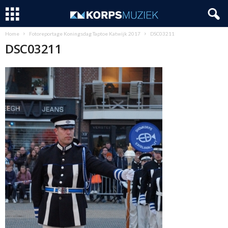
Home
Fotoreportage Koningsdag Taptoe Katwijk 2017
DSC03211
DSC03211