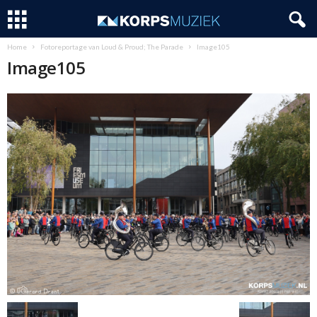
Home
Fotoreportage van Loud & Proud; The Parade
Image105
Image105