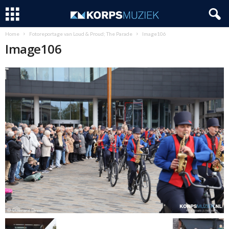
Home
Fotoreportage van Loud & Proud; The Parade
Image106
Image106