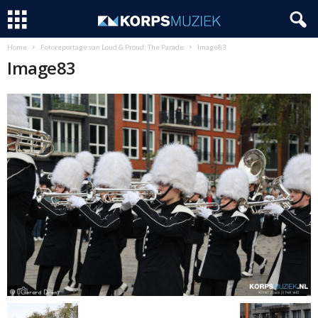
Home
Fotoreportage van Loud & Proud; The Parade
Image83
Image83