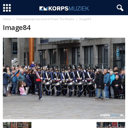
Home
Fotoreportage van Loud & Proud; The Parade
Image84
Image84