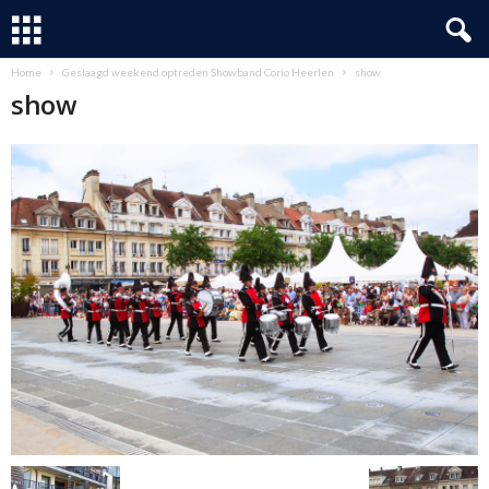
Home
Geslaagd weekend optreden Showband Corio Heerlen
show
show