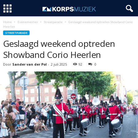
Home
Evenementen
Streetparade
Geslaagd weekend optreden Showband Corio
Heerlen
STREETPARADE
Geslaagd weekend optreden
Showband Corio Heerlen
Door
Sander van der Pol
-
2 juli 2025
92
0