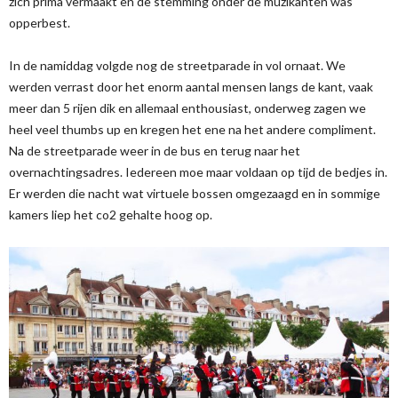
zich prima vermaakt en de stemming onder de muzikanten was
opperbest.
In de namiddag volgde nog de streetparade in vol ornaat. We
werden verrast door het enorm aantal mensen langs de kant, vaak
meer dan 5 rijen dik en allemaal enthousiast, onderweg zagen we
heel veel thumbs up en kregen het ene na het andere compliment.
Na de streetparade weer in de bus en terug naar het
overnachtingsadres. Iedereen moe maar voldaan op tijd de bedjes in.
Er werden die nacht wat virtuele bossen omgezaagd en in sommige
kamers liep het co2 gehalte hoog op.