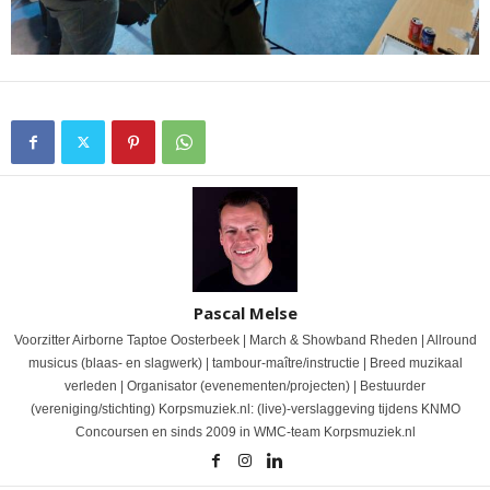
Pascal Melse
Voorzitter Airborne Taptoe Oosterbeek | March & Showband Rheden | Allround
musicus (blaas- en slagwerk) | tambour-maître/instructie | Breed muzikaal
verleden | Organisator (evenementen/projecten) | Bestuurder
(vereniging/stichting) Korpsmuziek.nl: (live)-verslaggeving tijdens KNMO
Concoursen en sinds 2009 in WMC-team Korpsmuziek.nl