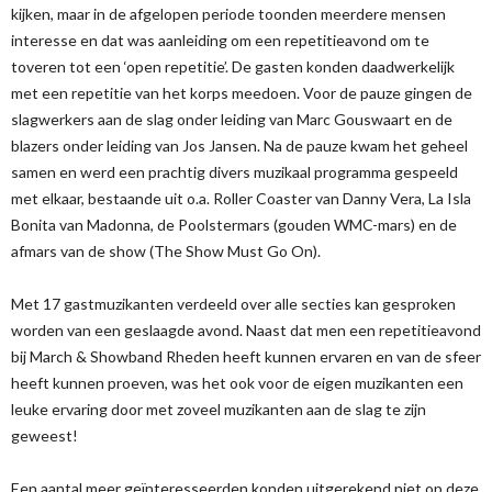
kijken, maar in de afgelopen periode toonden meerdere mensen
interesse en dat was aanleiding om een repetitieavond om te
toveren tot een ‘open repetitie’. De gasten konden daadwerkelijk
met een repetitie van het korps meedoen. Voor de pauze gingen de
slagwerkers aan de slag onder leiding van Marc Gouswaart en de
blazers onder leiding van Jos Jansen. Na de pauze kwam het geheel
samen en werd een prachtig divers muzikaal programma gespeeld
met elkaar, bestaande uit o.a. Roller Coaster van Danny Vera, La Isla
Bonita van Madonna, de Poolstermars (gouden WMC-mars) en de
afmars van de show (The Show Must Go On).
Met 17 gastmuzikanten verdeeld over alle secties kan gesproken
worden van een geslaagde avond. Naast dat men een repetitieavond
bij March & Showband Rheden heeft kunnen ervaren en van de sfeer
heeft kunnen proeven, was het ook voor de eigen muzikanten een
leuke ervaring door met zoveel muzikanten aan de slag te zijn
geweest!
Een aantal meer geïnteresseerden konden uitgerekend niet op deze