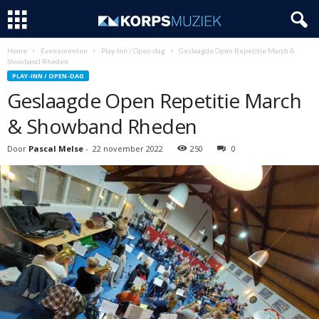
Home
Evenementen
Play-Inn / Open-dag
Geslaagde Open Repetitie March &
Showband Rheden
PLAY-INN / OPEN-DAG
Geslaagde Open Repetitie March
& Showband Rheden
Door
Pascal Melse
-
22 november 2022
250
0