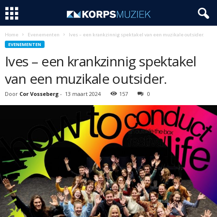
Home
Evenementen
Ives – een krankzinnig spektakel van een muzikale outsider.
EVENEMENTEN
Ives – een krankzinnig spektakel
van een muzikale outsider.
Door
Cor Vosseberg
-
13 maart 2024
157
0