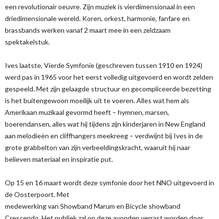
een revolutionair oeuvre. Zijn muziek is vierdimensionaal in een
driedimensionale wereld. Koren, orkest, harmonie, fanfare en
brassbands werken vanaf 2 maart mee in een zeldzaam
spektakelstuk.
Ives laatste, Vierde Symfonie (geschreven tussen 1910 en 1924)
werd pas in 1965 voor het eerst volledig uitgevoerd en wordt zelden
gespeeld. Met zijn gelaagde structuur en gecompliceerde bezetting
is het buitengewoon moeilijk uit te voeren. Alles wat hem als
Amerikaan muzikaal gevormd heeft – hymnen, marsen,
boerendansen, alles wat hij tijdens zijn kinderjaren in New England
aan melodieën en cliffhangers meekreeg – verdwijnt bij Ives in de
grote grabbelton van zijn verbeeldingskracht, waaruit hij naar
believen materiaal en inspiratie put.
Op 15 en 16 maart wordt deze symfonie door het NNO uitgevoerd in
de Oosterpoort. Met
medewerking van Showband Marum en Bicycle showband
Crescendo. Het publiek zal op deze avonden verrast worden door