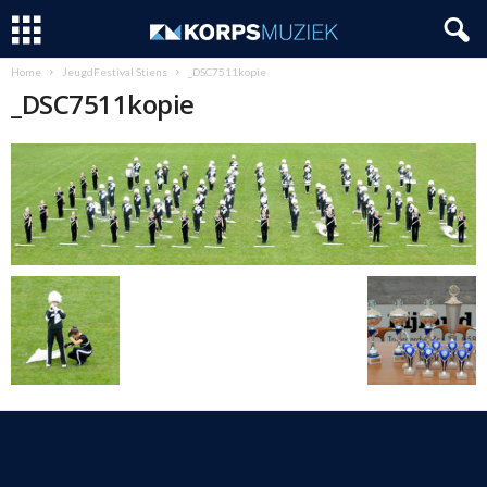
Home
JeugdFestival Stiens
_DSC7511kopie
_DSC7511kopie