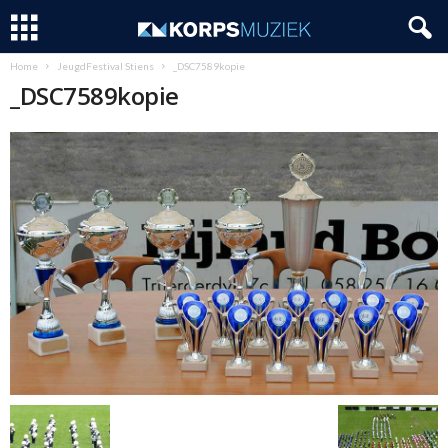
Home
JeugdFestival Stiens
_DSC7589kopie
_DSC7589kopie