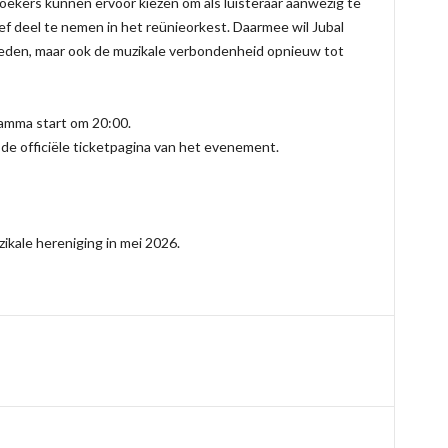
zoekers kunnen ervoor kiezen om als luisteraar aanwezig te
ef deel te nemen in het reünieorkest. Daarmee wil Jubal
rleden, maar ook de muzikale verbondenheid opnieuw tot
amma start om 20:00.
a de officiële ticketpagina van het evenement.
zikale hereniging in mei 2026.