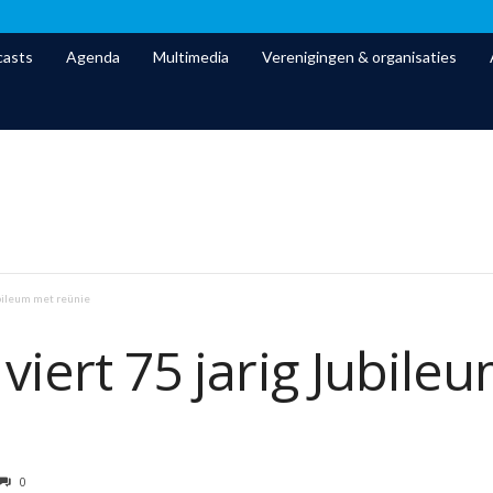
asts
Agenda
Multimedia
Verenigingen & organisaties
ubileum met reünie
 viert 75 jarig Jubile
0