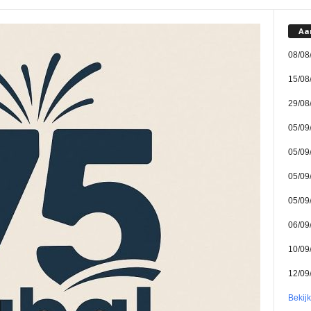
Aa
08/08
15/08
29/08
05/09
05/09
05/09
05/09
06/09
10/09
12/09
Bekij