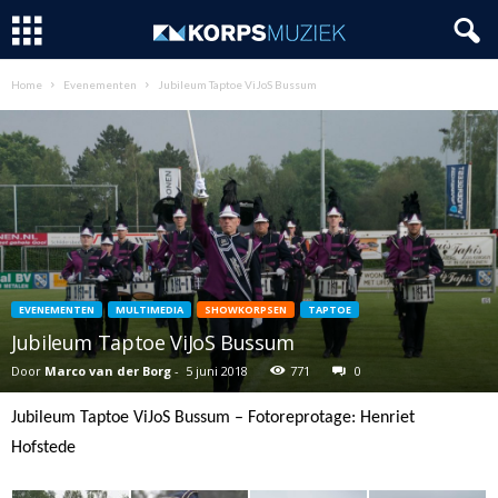
Home
Evenementen
Jubileum Taptoe ViJoS Bussum
EVENEMENTEN
MULTIMEDIA
SHOWKORPSEN
TAPTOE
Jubileum Taptoe ViJoS Bussum
Door
Marco van der Borg
-
5 juni 2018
771
0
Jubileum Taptoe ViJoS Bussum – Fotoreprotage: Henriet
Hofstede