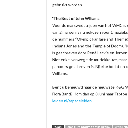
gebruikt worden.
‘The Best of John Williams’
Voor de marswedstrijden van het WMC is de
van 2 marsen is nu gekozen voor 1 muziekst
de nummers “Olympic Fanfare and Theme”, “
Indiana Jones and the Temple of Doom), “
is geschreven door René Leckie en Jeroen
Niet enkel vanwege de muziekkeuze, maar
parcours geschreven is. Bij elke bocht en
Williams.
Bent u benieuwd naar de nieuwste K&G 
Flora Band? Kom dan op 3 juni naar Taptoe 
leiden.nl/taptoeleiden
TAGS
ANOTHER NIGHT AT THE OPERA
KENG LEI