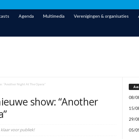
asts
Agenda
Multimedia
Verenigingen & organisaties
: “Another Night At The Opera”
Aa
08/0
nieuwe show: “Another
15/0
a”
29/0
klaar voor publiek!
05/0