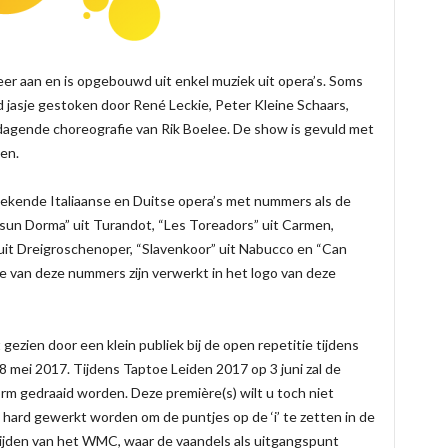
 aan en is opgebouwd uit enkel muziek uit opera’s. Soms
d jasje gestoken door René Leckie, Peter Kleine Schaars,
agende choreografie van Rik Boelee. De show is gevuld met
en.
bekende Italiaanse en Duitse opera’s met nummers als de
sun Dorma” uit Turandot, “Les Toreadors” uit Carmen,
 uit Dreigroschenoper, “Slavenkoor” uit Nabucco en “Can
e van deze nummers zijn verwerkt in het logo van deze
ezien door een klein publiek bij de open repetitie tijdens
8 mei 2017. Tijdens Taptoe Leiden 2017 op 3 juni zal de
rm gedraaid worden. Deze première(s) wilt u toch niet
ard gewerkt worden om de puntjes op de ‘i’ te zetten in de
jden van het WMC, waar de vaandels als uitgangspunt