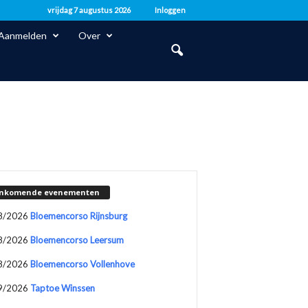
vrijdag 7 augustus 2026
Inloggen
Aanmelden
Over
nkomende evenementen
8/2026
Bloemencorso Rijnsburg
8/2026
Bloemencorso Leersum
8/2026
Bloemencorso Vollenhove
9/2026
Taptoe Winssen