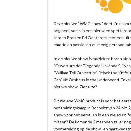
Deze nieuwe “WMC-show” doet z’n naam eer
origineel, soms in een nieuw en spetteren
Jeroen Bron en Ed Oosterom, met een uitd
emotie en passie, en zal menig persoon rak
In de nieuwe show is muziek te horen uit 
“Ouverture der Fliegende Holländer”, “Nes
“William Tell Ouverture”, “Mack the Knife”
Can” uit Orpheus in the Underworld. Enkel
nieuwe show. Ziet u ze?
Dit nieuwe WMC product is voor het eerst g
het trainingskamp in Bocholtz van 24 t/m 2
show voor het eerst, en in een nieuw unifo
missen? De komende 2 maanden zal er nog h
voorbereiding op de show- en marswedstri