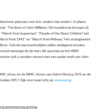
ze keer gekozen voor iets ‘anders dan anders’. In plaats
uk: ‘The Best of John Williams’. Dit muziekstuk bestaat uit
March from Superman”, “Parade of the Slave Children” (uit
March from 1941” en “March from Midway”. Het arrangement
 Bron. Ook de marswedstrijden zullen uitdagend worden.
 vooral vanwege de de mars die speciaal op het WMC
 counter zult u worden verrast met een ander werk van John
WMC show, èn de WMC shows van Adest Musica, DVS en de
Leiden 2017. Kijk voor meer info op:
www.keng-
DEN
NIEUWE SHOW
OPERA