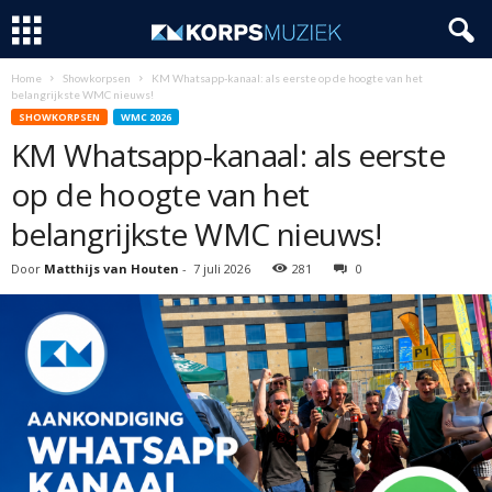
Home
Showkorpsen
KM Whatsapp-kanaal: als eerste op de hoogte van het
belangrijkste WMC nieuws!
SHOWKORPSEN
WMC 2026
KM Whatsapp-kanaal: als eerste
op de hoogte van het
belangrijkste WMC nieuws!
Door
Matthijs van Houten
-
7 juli 2026
281
0