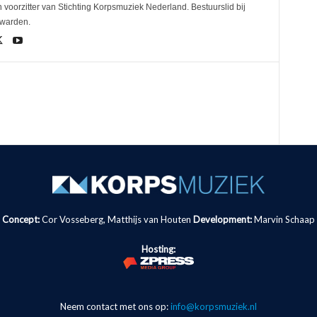
 voorzitter van Stichting Korpsmuziek Nederland. Bestuurslid bij
uwarden.
Concept:
Cor Vosseberg, Matthijs van Houten
Development:
Marvin Schaap
Hosting:
Neem contact met ons op:
info@korpsmuziek.nl