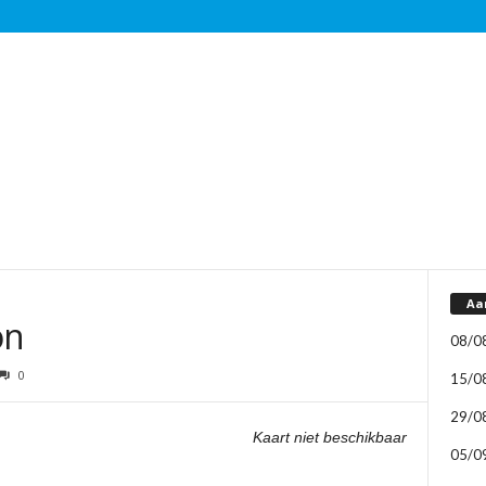
Aa
on
08/0
0
15/0
29/0
Kaart niet beschikbaar
05/0