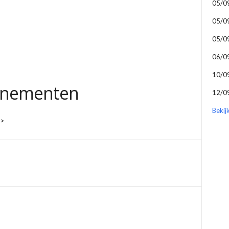
05/0
05/0
05/0
06/0
10/0
enementen
12/0
Bekij
i>