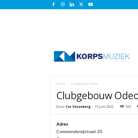
K
o
r
p
s
m
u
Home
Clubgebouw Odeon
z
Clubgebouw Ode
i
e
k
Door
Cor Vosseberg
-
13 juni 2022
103
.
n
Adres
l
Commendereijstraat 20