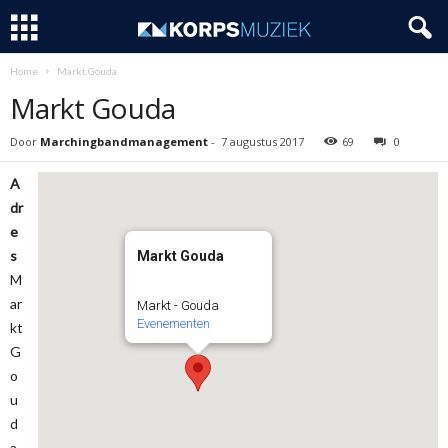
Home
Markt Gouda
Markt Gouda
Door
Marchingbandmanagement
-
7 augustus 2017
69
0
A
dr
e
s
Markt Gouda
M
ar
Markt - Gouda
Evenementen
kt
G
o
u
d
a