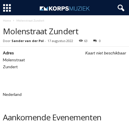
Home
Molenstraat Zundert
Molenstraat Zundert
Door
Sander van der Pol
-
17 augustus 2022
63
0
Adres
Kaart niet beschikbaar
Molenstraat
Zundert
Nederland
Aankomende Evenementen