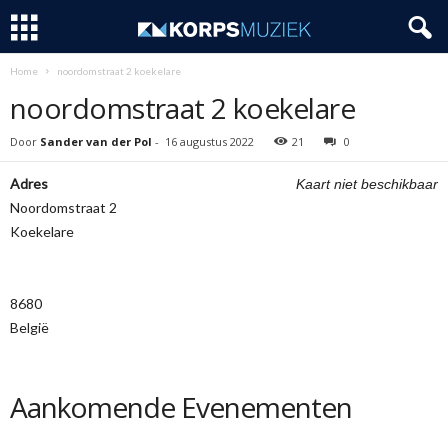
Home
noordomstraat 2 koekelare
noordomstraat 2 koekelare
Door
Sander van der Pol
-
16 augustus 2022
21
0
Adres
Kaart niet beschikbaar
Noordomstraat 2
Koekelare
8680
België
Aankomende Evenementen