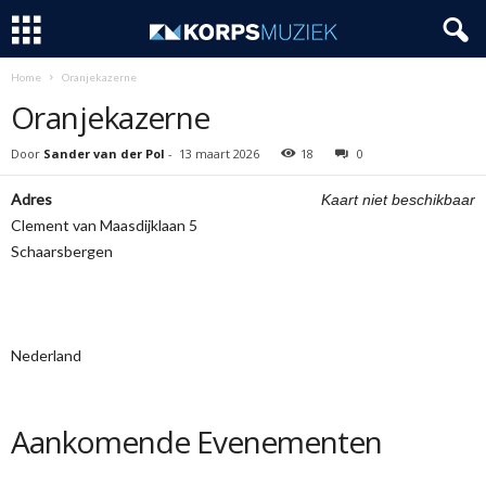
Home
Oranjekazerne
Oranjekazerne
Door
Sander van der Pol
-
13 maart 2026
18
0
Adres
Kaart niet beschikbaar
Clement van Maasdijklaan 5
Schaarsbergen
Nederland
Aankomende Evenementen