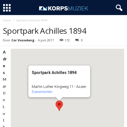
Home
Sportpark Achilles 1894
Sportpark Achilles 1894
Door
Cor Vosseberg
-
6 juni 2017
172
0
A
dr
e
s
Sportpark Achilles 1894
M
ar
Martin Luther Kingweg 11 - Assen
Evenementen
ti
n
L
u
t
h