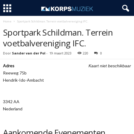
Home
Sportpark Schildman. Terrein voetbalvereniging IFC.
Sportpark Schildman. Terrein
voetbalvereniging IFC.
Door
Sander van der Pol
-
19 maart 2023
220
0
Adres
Kaart niet beschikbaar
Reeweg 75b
Hendrik-Ido-Ambacht
3342 AA
Nederland
Aankomende Evenementen