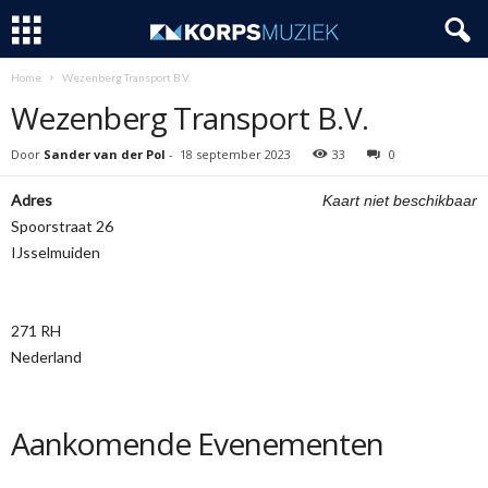
Home
Wezenberg Transport B.V.
Wezenberg Transport B.V.
Door
Sander van der Pol
-
18 september 2023
33
0
Adres
Kaart niet beschikbaar
Spoorstraat 26
IJsselmuiden
271 RH
Nederland
Aankomende Evenementen