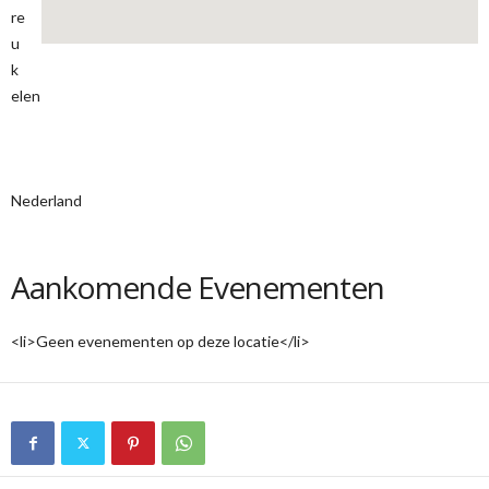
re
u
k
elen
Nederland
Aankomende Evenementen
<li>Geen evenementen op deze locatie</li>