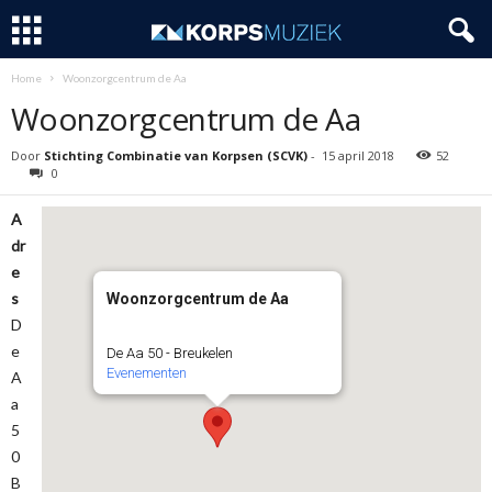
Home
Woonzorgcentrum de Aa
Woonzorgcentrum de Aa
Door
Stichting Combinatie van Korpsen (SCVK)
-
15 april 2018
52
0
A
dr
e
s
Woonzorgcentrum de Aa
D
e
De Aa 50 - Breukelen
Evenementen
A
a
5
0
B