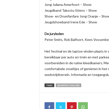
Jong Juliana Amerfoort – Show
Jeugdband Takostu Stiens – Show
Show- en Drumfanfare Jong Oranje – Sho
Jeugdshowband Irene Ede – Show
De juryleden
Peter Smits, Rob Balfoort, Kees Vossenbe
Het festival en de taptoe vinden plaats i
bereikbaar per auto en trein en met parke
voorbereiden in de ruime kleedkamers. Mee
comfortabele stoeltjes of genieten in het 
wedstrijdterrein. Informatie en toegangska
TAGS
JEUGDFESTIVAL EDE