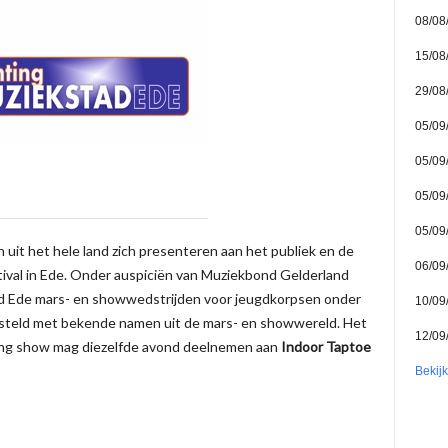
08/08
15/08
29/08
05/09
05/09
05/09
05/09
uit het hele land zich presenteren aan het publiek en de
06/09
stival in Ede. Onder auspiciën van Muziekbond Gelderland
ad Ede mars- en showwedstrijden voor jeugdkorpsen onder
10/09
teld met bekende namen uit de mars- en showwereld. Het
12/09
ling show mag diezelfde avond deelnemen aan
Indoor Taptoe
Bekij