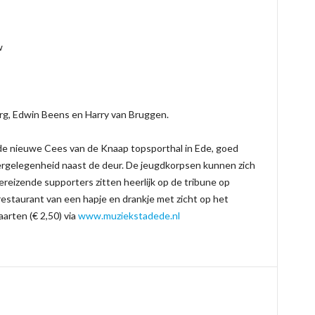
w
rg, Edwin Beens en Harry van Bruggen.
n de nieuwe Cees van de Knaap topsporthal in Ede, goed
ergelegenheid naast de deur. De jeugdkorpsen kunnen zich
reizende supporters zitten heerlijk op de tribune op
restaurant van een hapje en drankje met zicht op het
arten (€ 2,50) via
www.muziekstadede.nl