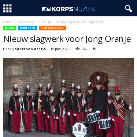
Home
Showkorpsen
Jeugd
Nieuw slagwerk voor Jong Oranje
JEUGD
ORKESTEN
SHOWKORPSEN
Nieuw slagwerk voor Jong Oranje
Door
Sander van der Pol
-
19 juni 2023
165
0