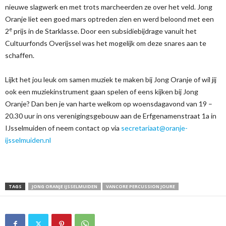
nieuwe slagwerk en met trots marcheerden ze over het veld. Jong
Oranje liet een goed mars optreden zien en werd beloond met een
e
2
prijs in de Starklasse. Door een subsidiebijdrage vanuit het
Cultuurfonds Overijssel was het mogelijk om deze snares aan te
schaffen.
Lijkt het jou leuk om samen muziek te maken bij Jong Oranje of wil jij
ook een muziekinstrument gaan spelen of eens kijken bij Jong
Oranje? Dan ben je van harte welkom op woensdagavond van 19 –
20.30 uur in ons verenigingsgebouw aan de Erfgenamenstraat 1a in
IJsselmuiden of neem contact op via
secretariaat@oranje-
ijsselmuiden.nl
TAGS
JONG ORANJE IJSSELMUIDEN
VANCORE PERCUSSION JOURE