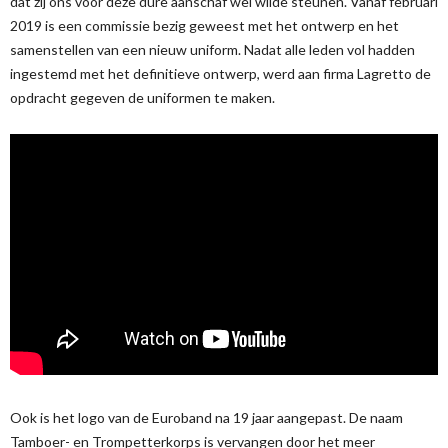
dat zij ons voor deze dure aanschaf wel wilde steunen. Vanaf februari
2019 is een commissie bezig geweest met het ontwerp en het
samenstellen van een nieuw uniform. Nadat alle leden vol hadden
ingestemd met het definitieve ontwerp, werd aan firma Lagretto de
opdracht gegeven de uniformen te maken.
Ook is het logo van de Euroband na 19 jaar aangepast. De naam
Tamboer- en Trompetterkorps is vervangen door het meer