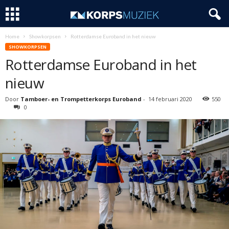
Home
Showkorpsen
Rotterdamse Euroband in het nieuw
SHOWKORPSEN
Rotterdamse Euroband in het
nieuw
Door
Tamboer- en Trompetterkorps Euroband
-
14 februari 2020
550
0