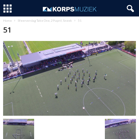
Home
Sfeerverslag Take One, 29 april, Sneek
51
51