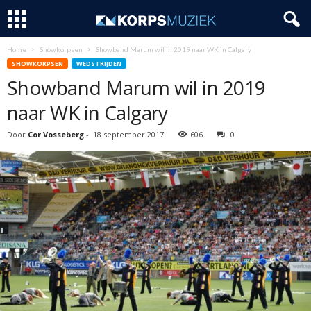
Home
Showkorpsen
Showband Marum wil in 2019 naar WK in Calgary
SHOWKORPSEN
WEDSTRIJDEN
Showband Marum wil in 2019
naar WK in Calgary
Door
Cor Vosseberg
-
18 september 2017
606
0