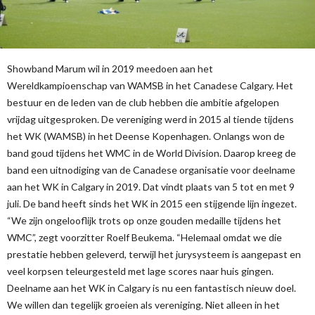
Showband Marum wil in 2019 meedoen aan het
Wereldkampioenschap van WAMSB in het Canadese Calgary. Het
bestuur en de leden van de club hebben die ambitie afgelopen
vrijdag uitgesproken. De vereniging werd in 2015 al tiende tijdens
het WK (WAMSB) in het Deense Kopenhagen. Onlangs won de
band goud tijdens het WMC in de World Division. Daarop kreeg de
band een uitnodiging van de Canadese organisatie voor deelname
aan het WK in Calgary in 2019. Dat vindt plaats van 5 tot en met 9
juli. De band heeft sinds het WK in 2015 een stijgende lijn ingezet.
“We zijn ongelooflijk trots op onze gouden medaille tijdens het
WMC”, zegt voorzitter Roelf Beukema. “Helemaal omdat we die
prestatie hebben geleverd, terwijl het jurysysteem is aangepast en
veel korpsen teleurgesteld met lage scores naar huis gingen.
Deelname aan het WK in Calgary is nu een fantastisch nieuw doel.
We willen dan tegelijk groeien als vereniging. Niet alleen in het