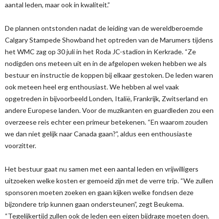
aantal leden, maar ook in kwaliteit.”
De plannen ontstonden nadat de leiding van de wereldberoemde
Calgary Stampede Showband het optreden van de Marumers tijdens
het WMC zag op 30 juli in het Roda JC-stadion in Kerkrade. “Ze
nodigden ons meteen uit en in de afgelopen weken hebben we als
bestuur en instructie de koppen bij elkaar gestoken. De leden waren
ook meteen heel erg enthousiast. We hebben al wel vaak
opgetreden in bijvoorbeeld Londen, Italië, Frankrijk, Zwitserland en
andere Europese landen. Voor de muzikanten en guardleden zou een
overzeese reis echter een primeur betekenen. “En waarom zouden
we dan niet gelijk naar Canada gaan?”, aldus een enthousiaste
voorzitter.
Het bestuur gaat nu samen met een aantal leden en vrijwilligers
uitzoeken welke kosten er gemoeid zijn met de verre trip. “We zullen
sponsoren moeten zoeken en gaan kijken welke fondsen deze
bijzondere trip kunnen gaan ondersteunen”, zegt Beukema.
“Tegelijkertijd zullen ook de leden een eigen bijdrage moeten doen.