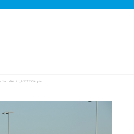
 in Italië
_ABC1350kopie