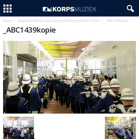
Home
Showband Takostu sluit seizoenshelft winnend af in Italië
_ABC1439kopie
_ABC1439kopie