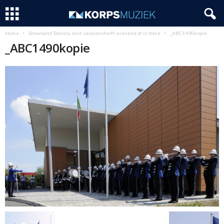
Home
Showband Takostu sluit seizoenshelft winnend af in Italië
_ABC1490kopie
_ABC1490kopie