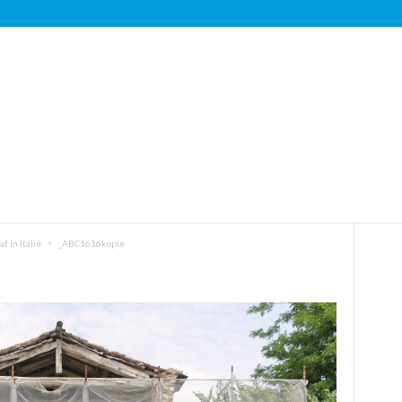
 in Italië
_ABC1616kopie