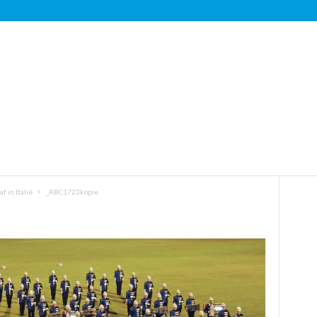
 in Italië
_ABC1723kopie