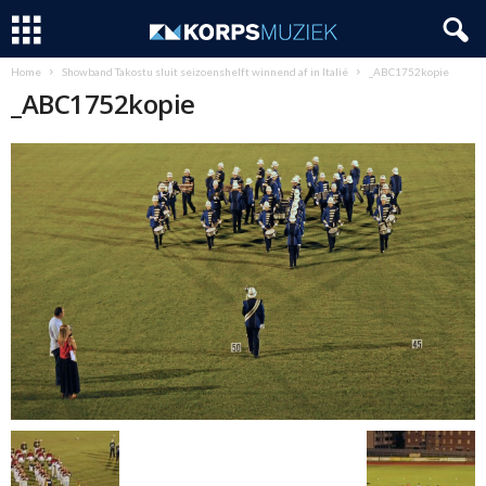
Home
Showband Takostu sluit seizoenshelft winnend af in Italië
_ABC1752kopie
_ABC1752kopie