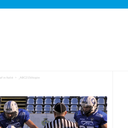
 in Italië
_ABC2156kopie