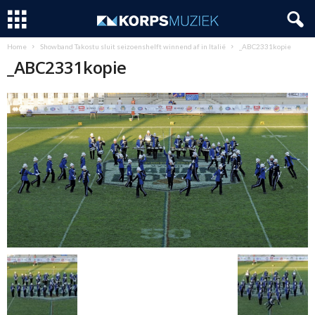
Home
Showband Takostu sluit seizoenshelft winnend af in Italië
_ABC2331kopie
_ABC2331kopie