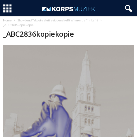
Home
Showband Takostu sluit seizoenshelft winnend af in Italië
_ABC2836kopiekopie
_ABC2836kopiekopie