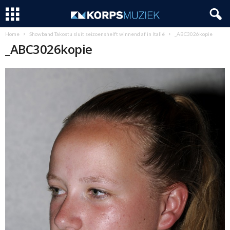
Home
Showband Takostu sluit seizoenshelft winnend af in Italië
_ABC3026kopie
_ABC3026kopie