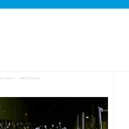
 in Italië
_ABC3797kopie